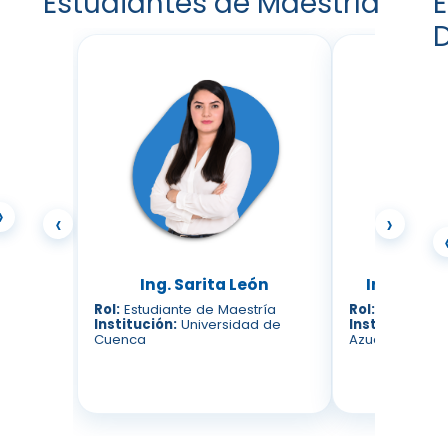
Estudiantes de Maestría
E
›
‹
›
. M.Sc. Santiago Peña
Ing. Sarita León
Ing. M.Sc.
nvestigador
Rol:
Estudiante de Maestría
Rol:
Estudiant
 de Investigación:
Institución:
Universidad de
Institución:
Un
sta en Educación y
Cuenca
Azuay
itación Ambiental, ETAPA