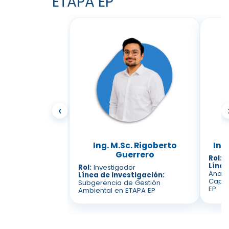
ETAPA EP
‹
Ing. M.Sc. Rigoberto
Ing
Guerrero
Rol:
I
Línea
Rol:
Investigador
Anali
Línea de Investigación:
Capac
Subgerencia de Gestión
EP
Ambiental en ETAPA EP