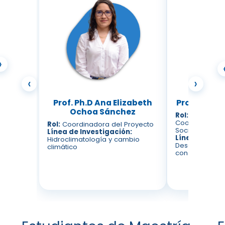
›
‹
›
Prof. Ph.D Ana Elizabeth
Prof. Ph.D
Ochoa Sánchez
Rol:
Investigad
Coordinadora 
Rol:
Coordinadora del Proyecto
Social
Línea de Investigación:
Línea de Inve
Hidroclimatología y cambio
Desarrollo y p
climático
con enfoque a